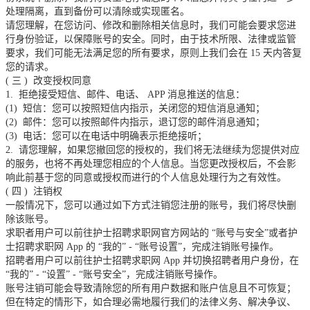
处理隔离，直到备份可以清除或实现匿名。
请您理解，在您访问、修改和删除相关信息时，我们可能会要求您进
行身份验证，以保障账号的安全。同时，由于技术所限、法律或监管
要求，我们可能无法满足您的所有要求，原则上我们会在
15
天内答复
您的请求。
(
三
)
改变授权同意
1.
拒绝接受短信、邮件、电话、
APP
消息推送的信息：
(1)
短信：您可以按照短信内指示，关闭您的短信消息通知；
(2)
邮件：您可以按照邮件内指示，退订您的邮件消息通知；
(3)
电话：您可以在电话中明确表示拒绝接听；
2.
请您理解，如果您撤回您的授权的，我们将无法继续为您提供对应
的服务，也将不再处理您相应的个人信息。当您更改授权后，不会影
响此前基于您的同意或授权而进行的个人信息处理行为之有效性。
(
四
)
注销权
一般情况下，您可以通过如下方式注销您注册的账号，我们将尽快删
除该账号。
求职者用户可以前往护士招聘求职网官方网站的
“账号与安全”或者护
士招聘求职网
App
的
“我的”
-
“账号设置”，完成注销账号操作。
招聘者用户可以前往护士招聘求职网
App
并切换招聘者用户身份，在
“我的”
-
“设置”
-
“账号安全”，完成注销账号操作。
账号注销可能会导致清除您的所有用户数据和账户信息且不可恢复；
但在特定的情形下，如合理必需地履行我们的法律义务、解决争议、