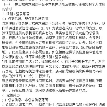
（一）
护士招聘求职网平台基本具体功能及收集和使用您的个人信息
的情形
1.
注册
/
登录账号
(1)
必需信息、非必需信息范围：
当您注册
/
登录护士招聘求职网平台账号时，需要您提供手机号码，我
们将通过发送短信验证码（口令）方式或者采取一键登录的方式，以
验证您所提供的手机号码真实有效。此类信息属于该功能的必需信
息，根据相关法律法规要求，如您不提供手机号码并核验，会导致注
册失败，但不影响您搜索并查看相关招聘岗位介绍。此外，您还可以
根据自身需求自主设置您的账户密码、完善账号信息（如绑定邮箱地
址），此类信息属于非必需信息，如您拒绝提供该类信息会降低账号
安全保护能力，但不影响使用注册
/
登录功能。
针对此前使用用户名
(
和
/
或邮箱地址）进行注册的部分老用户，您可
以继续通过输入您注册时的用户名
(
和
/
或邮箱地址）和密码的方式进
行登录。但根据相关法律法规要求，还可能需要提供您的手机号码和
相应的验证码（口令）进行验证。
当您忘记登录密码需要找回密码时，您需要向我们提供您注册时所用
的邮箱地址或手机号码，我们会向该邮箱或手机号码发送验证码（口
令），待验证成功后，您可以通过输入新密码并重新登录。
2.
完善简历
(1)
必需信息、非必需信息范围：
a.
如您是求职者用户，当您使用护士招聘求职网产品和
/
或服务中的求