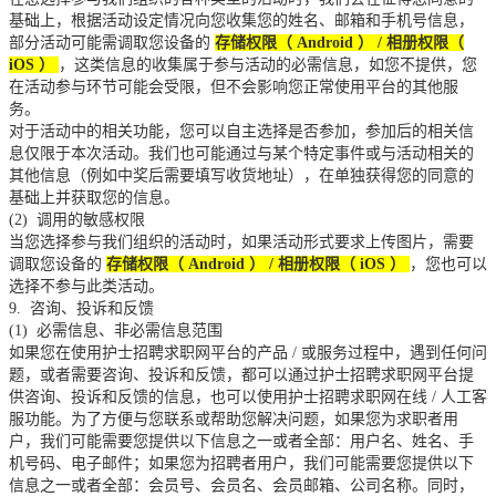
基础上，根据活动设定情况向您收集您的姓名、邮箱和手机号信息，
部分活动可能需调取您设备的
存储权限（
Android
）
/
相册权限（
iOS
）
，这类信息的收集属于参与活动的必需信息，如您不提供，您
在活动参与环节可能会受限，但不会影响您正常使用平台的其他服
务。
对于活动中的相关功能，您可以自主选择是否参加，参加后的相关信
息仅限于本次活动。我们也可能通过与某个特定事件或与活动相关的
其他信息（例如中奖后需要填写收货地址），在单独获得您的同意的
基础上并获取您的信息。
(2)
调用的敏感权限
当您选择参与我们组织的活动时，如果活动形式要求上传图片，需要
调取您设备的
存储权限（
Android
）
/
相册权限（
iOS
）
，您也可以
选择不参与此类活动。
9.
咨询、投诉和反馈
(1)
必需信息、非必需信息范围
如果您在使用护士招聘求职网平台的产品
/
或服务过程中，遇到任何问
题，或者需要咨询、投诉和反馈，都可以通过护士招聘求职网平台提
供咨询、投诉和反馈的信息，也可以使用护士招聘求职网在线
/
人工客
服功能。为了方便与您联系或帮助您解决问题，如果您为求职者用
户，我们可能需要您提供以下信息之一或者全部：用户名、姓名、手
机号码、电子邮件；如果您为招聘者用户，我们可能需要您提供以下
信息之一或者全部：会员号、会员名、会员邮箱、公司名称。同时，