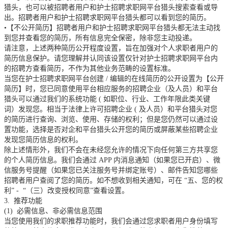
猎头，也可以被招聘者用户和护士招聘求职网平台猎头搜索查看或导
出。招聘者用户和护士招聘求职网平台猎头都可以看到您的简历。
•【不公开简历】招聘者用户和护士招聘求职网平台猎头都无法主动找
到您并查看您的简历，所有信息完全保密，除非您主动投递。
请注意，上述两种简历公开程度设置，旨在加强对个人求职者用户的
简历信息保护。请您理解并认同该设置仅针对护士招聘求职网平台内
的招聘方查看简历，不作为其他业务范畴的设置标准。
当您在护士招聘求职网平台创建
/
编辑的在线简历的公开设置为【公开
简历】时，您已同意使用平台相应服务的招聘企业（及人员）和平台
猎头可以通过我们的系统功能
(
如职位、行业、工作年限此类关键
词）发现您。相当于法律上许可招聘企业
(
及人员）和平台猎头对您
的简历进行查询、浏览、使用、存储的权利；但是您仍然可以通过设
置功能，选择是否对企和平台猎头公开您的简历或屏蔽某些招聘企业
发现您简历信息的权利。
除上述情形外，我们不会在未经您允许的情况下向任何第三方共享您
的个人简历信息。我们会通过
APP
内消息通知（如果您已开启）、微
信服务号提醒（如果您已关注服务号并绑定账号）、邮件告知您哪些
招聘者用户查阅了您的简历。如不想收到相关通知，可在
“五、您的权
利”
-
“（三）改变授权同意”查看设置。
3.
推荐功能
(1)
必需信息、非必需信息范围
当您使用我们的求职推荐功能时，我们会通过您求职者用户身份填写