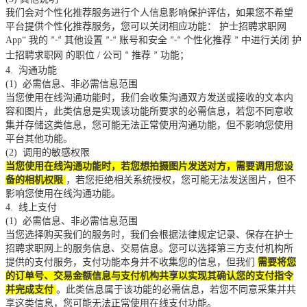
我们会对个性化推荐服务进行个人信息影响保护评估，如果您不希望
平台提供个性化推荐服务，您可以关闭相应功能：
护士招聘求职网
App“
我的
其他设置
账号和安全
个性化推荐
中进行关闭
护
”-“
”-“
”-“
”
士招聘求职网
的职位
/
公司
推荐
功能；
“
”
4.
沟通功能
(1)
必需信息、非必需信息范围
当您使用在线沟通功能时，我们会收集沟通双方发送或接收的文本内
容和图片，此类信息是实现该功能所要求的必需信息，若您不同意收
集并存储这类信息，您可能无法正常使用沟通功能，但不影响您使用
平台其他功能。
(2)
调用的敏感权限
当您使用在线沟通功能时，若您想拍摄图片发送对方，需要调用您设
备的相机权限
，若您拒绝相关系统授权，您可能无法发送图片，但不
影响您使用在线沟通功能。
4.
线上支付
(1)
必需信息、非必需信息范围
当您选择购买我们的服务时，我们会根据法律规定记录、保存在护士
招聘求职网上的服务信息、交易信息。您可以选择第三方支付机构所
提供的支付服务，支付功能本身并不收集您的信息，但我们
需要将您
的订单号、交易金额信息与支付机构共享以实现其确认您的支付指令
并完成支付
。此类信息属于该功能的必需信息，若您不同意采集并共
享这类信息，您可能无法正常使用在线支付功能。