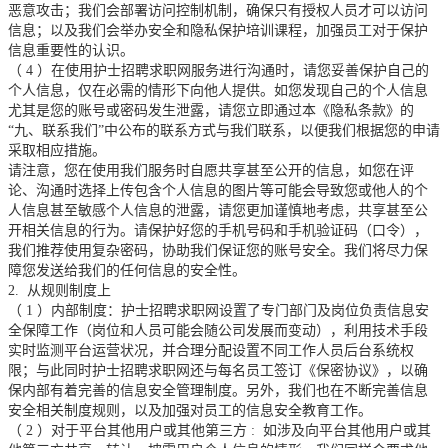
恶意攻击；我们会部署访问控制机制，确保只有授权人员才可以访问
信息；以及我们会举办安全和隐私保护培训课程，加强员工对于保护
信息重要性的认识。
（
4
）在使用护士招聘求职网服务进行沟通时，请您妥善保护自己的
个人信息，仅在必需的情形下向他人提供。如您发现自己的个人信息
尤其是您的账号或密码发生泄露，请您立即通过本《隐私条款》的
“九、联系我们”中公布的联系方式与我们联系，以便我们根据您的申请
采取相应措施。
请注意，您在使用我们服务时自愿共享甚至公开的信息，如您在评
论、沟通时选择上传包含个人信息的图片等可能会导致您或他人的个
人信息甚至敏感个人信息的泄露，请您更加谨慎地考虑，共享甚至公
开相关信息的行为。请保护好您的手机号码和手机验证码（口令），
我们推荐使用复杂密码，协助我们保证您的账号安全。我们将尽力保
障您发送给我们的任何信息的安全性。
2.
从规则制度上
（
1
）内部制度：护士招聘求职网设置了专门部门及岗位负责信息安
全保障工作（岗位和人员可能会随公司发展而变动），利用技术手段
实时监测平台运营状况，并合理分配设置不同工作人员后台系统权
限；与此同时护士招聘求职网还与每名员工签订《保密协议》，以确
保内部有着完善的信息安全管理制度。另外，我们也在不断完善信息
安全相关制度规则，以及加强对员工的信息安全教育工作。
（
2
）对于平台其他用户或其他第三方
:
如涉及向平台其他用户或其