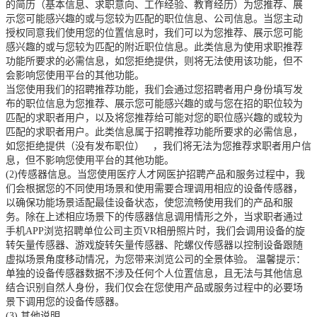
的简历（基本信息、求职意向、工作经验、教育经历）为您推荐、展
示您可能感兴趣的或与您较为匹配的职位信息、公司信息。当您主动
授权同意我们使用您的位置信息时，我们可以为您推荐、展示您可能
感兴趣的或与您较为匹配的附近职位信息。此类信息为使用求职推荐
功能所要求的必需信息，如您拒绝提供，则将无法使用该功能，但不
会影响您使用平台的其他功能。
当您使用我们的招聘推荐功能，我们会通过您招聘者用户身份填写发
布的职位信息为您推荐、展示您可能感兴趣的或与您在招的职位较为
匹配的求职者用户，以及将您推荐给可能对您的职位感兴趣的或较为
匹配的求职者用户。此类信息属于招聘推荐功能所要求的必需信息，
如您拒绝提供（没有发布职位）
，我们将无法为您推荐求职者用户信
息，但不影响您使用平台的其他功能。
(2)传感器信息。当您使用医疗人才网医护招聘产品和服务过程中，我
们会根据您的不同使用场景和使用需要合理调用相应的设备传感器，
以确保功能场景适配最佳设备状态，使您流畅使用我们的产品和服
务。除在上述相应场景下的传感器信息调用情形之外，当求职者通过
手机APP浏览招聘单位公司主页VR相册照片时，我们会调用设备的旋
转矢量传感器、游戏旋转矢量传感器、陀螺仪传感器以控制设备跟随
虚拟场景角度移动情况，为您带来浏览公司的全景体验。 温馨提示：
单独的设备传感器数据不涉及任何个人位置信息，且无法与其他信息
结合识别自然人身份，我们仅会在您使用产品或服务过程中的必要场
景下调用您的设备传感器。
(3)
其他说明