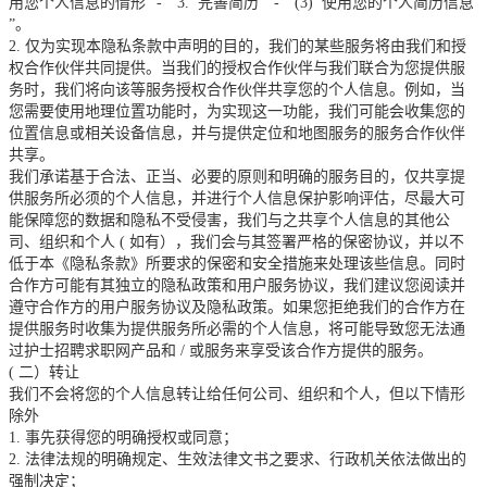
用您个人信息的情形”
-
“
3.
完善简历
”
-
“
(3)
使用您的个人简历信息
”。
2.
仅为实现本隐私条款中声明的目的，我们的某些服务将由我们和授
权合作伙伴共同提供。当我们的授权合作伙伴与我们联合为您提供服
务时，我们将向该等服务授权合作伙伴共享您的个人信息。例如，当
您需要使用地理位置功能时，为实现这一功能，我们可能会收集您的
位置信息或相关设备信息，并与提供定位和地图服务的服务合作伙伴
共享。
我们承诺基于合法、正当、必要的原则和明确的服务目的，仅共享提
供服务所必须的个人信息，并进行个人信息保护影响评估，尽最大可
能保障您的数据和隐私不受侵害，我们与之共享个人信息的其他公
司、组织和个人
(
如有），我们会与其签署严格的保密协议，并以不
低于本《隐私条款》所要求的保密和安全措施来处理该些信息。同时
合作方可能有其独立的隐私政策和用户服务协议，我们建议您阅读并
遵守合作方的用户服务协议及隐私政策。如果您拒绝我们的合作方在
提供服务时收集为提供服务所必需的个人信息，将可能导致您无法通
过护士招聘求职网产品和
/
或服务来享受该合作方提供的服务。
(
二）转让
我们不会将您的个人信息转让给任何公司、组织和个人，但以下情形
除外
1.
事先获得您的明确授权或同意；
2.
法律法规的明确规定、生效法律文书之要求、行政机关依法做出的
强制决定；