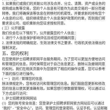
3.
如果我们或我们的关联公司涉及合并、分立、清算、资产或业务的
收购或出售等交易，您的个人信息有可能作为此类交易的一部分而被
转移，我们将确保该等信息在转移时的机密性，并要求新的持有您个
人信息的公司、组织继续受此个人信息保护政策的约束，否则我们将
要求该公司、组织重新向您征求授权同意。
(
三）公开披露
我们仅会在以下情形下，公开披露您的个人信息：
1.
进行个人信息保护影响评估且经您的明确同意；
2.
法律法规的明确规定、生效法律文书之要求、行政机关依法做出的
强制决定。
五、您的权利
在您使用护士招聘求职网平台服务期间，为了您可以更加方便地访问
和管理您的信息，同时保障您对于自己信息更正、删除以及撤销同意
的权利，我们在相关页面中为您提供了相应的操作设置，您可以参考
下面的指引进行操作。
(
一
)
访问
/
管理您的信息
除法律规定外，您有权访问和管理您的信息。我们鼓励您更新和修改
您的信息以使其更准确有效。如果您想行使数据管理权，可以通过以
下方式自行访问：
1.
护士招聘求职网网站
(1)
您的账号安全信息：您登录护士招聘求职网官方网站后可以通过
“我的”
-
“安全中心”，访问、管理您的登录密码、认证手机、认证邮箱