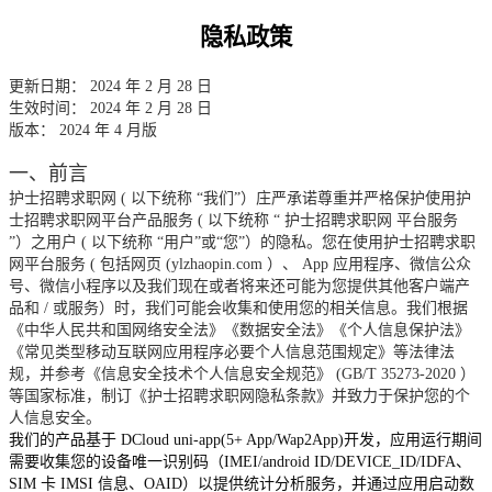
隐私政策
更新日期：
202
4
年
2
月
28
日
生效时间：
202
4
年
2
月
28
日
版本：
202
4
年
4
月版
一、前言
护士招聘求职网
(
以下统称
“我们”）庄严承诺尊重并严格保护使用护
士招聘求职网平台产品服务
(
以下统称
“
护士招聘求职网
平台服务
”）之用户
(
以下统称
“用户”或“您”）的隐私。您在使用护士招聘求职
网平台服务
(
包括网页
(ylzhaopin.com
）、
App
应用程序、微信公众
号、微信小程序以及我们现在或者将来还可能为您提供其他客户端产
品和
/
或服务）时，我们可能会收集和使用您的相关信息。我们根据
《中华人民共和国网络安全法》《数据安全法》《个人信息保护法》
《常见类型移动互联网应用程序必要个人信息范围规定》等法律法
规，并参考《信息安全技术个人信息安全规范》
(GB/T 35273-2020
）
等国家标准，制订《护士招聘求职网隐私条款》并致力于保护您的个
人信息安全。
我们的产品基于
DCloud uni-app(5+ App/Wap2App)开发，应用运行期间
需要收集您的设备唯一识别码（IMEI/android ID/DEVICE_ID/IDFA、
SIM 卡 IMSI 信息、OAID）以提供统计分析服务，并通过应用启动数