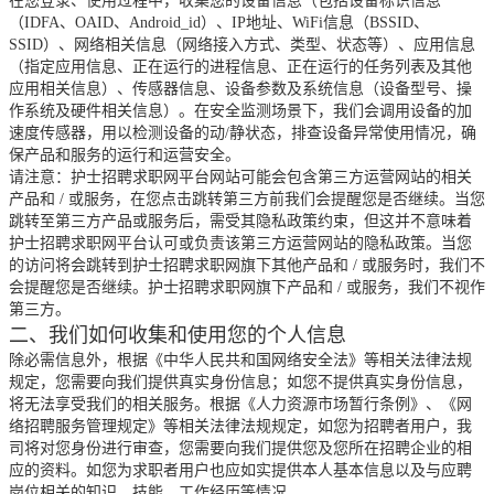
在您登录、使用过程中，收集您的设备信息（包括设备标识信息
（IDFA、OAID、Android_id）、IP地址、WiFi信息（BSSID、
SSID）、网络相关信息（网络接入方式、类型、状态等）、应用信息
（指定应用信息、正在运行的进程信息、正在运行的任务列表及其他
应用相关信息）、传感器信息、设备参数及系统信息（设备型号、操
作系统及硬件相关信息）。在安全监测场景下，我们会调用设备的加
速度传感器，用以检测设备的动/静状态，排查设备异常使用情况，确
保产品和服务的运行和运营安全。
请注意：护士招聘求职网平台网站可能会包含第三方运营网站的相关
产品和
/
或服务，在您点击跳转第三方前我们会提醒您是否继续。当您
跳转至第三方产品或服务后，需受其隐私政策约束，但这并不意味着
护士招聘求职网平台认可或负责该第三方运营网站的隐私政策。当您
的访问将会跳转到护士招聘求职网旗下其他产品和
/
或服务时，我们不
会提醒您是否继续。护士招聘求职网旗下产品和
/
或服务，我们不视作
第三方。
二、我们如何收集和使用您的个人信息
除必需信息外，根据《中华人民共和国网络安全法》等相关法律法规
规定，您需要向我们提供真实身份信息；如您不提供真实身份信息，
将无法享受我们的相关服务。根据《人力资源市场暂行条例》、《网
络招聘服务管理规定》等相关法律法规规定，如您为招聘者用户，我
司将对您身份进行审查，您需要向我们提供您及您所在招聘企业的相
应的资料。如您为求职者用户也应如实提供本人基本信息以及与应聘
岗位相关的知识、技能、工作经历等情况。