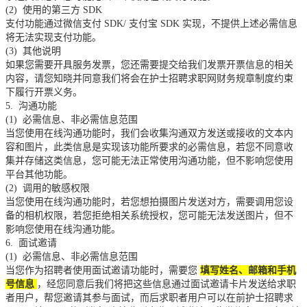
(2)
使用的第三方
SDK
支付功能通过微信支付
SDK/
支付宝
SDK
实现，不提供上述必需信息
将无法实现支付功能。
(3)
其他说明
如果您需要开具服务发票，您还需要提交给我们发票开票信息的相关
内容，请您知晓并同意我们将会在护士招聘求职网财务规章制度约束
下履行开票义务。
5.
沟通功能
(1)
必需信息、非必需信息范围
当您使用在线沟通功能时，我们会收集沟通双方发送或接收的文本内
容和图片，此类信息是实现该功能所要求的必需信息，若您不同意收
集并存储这类信息，您可能无法正常使用沟通功能，但不影响您使用
平台其他功能。
(2)
调用的敏感权限
当您使用在线沟通功能时，若您想拍摄图片发送对方，需要调用您设
备的相机权限，若您拒绝相关系统授权，您可能无法发送图片，但不
影响您使用在线沟通功能。
6.
面试邀请
(1)
必需信息、非必需信息范围
当您作为招聘者使用面试邀请功能时，需要您
填写姓名、邮箱和手机
号信息
，经您同意后我们将把这些信息通过面试邀请卡片发送给求职
者用户，帮您邀请其参与面试，而后求职者用户可以在前护士招聘求