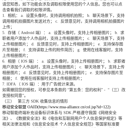
请您知悉，如下功能会涉及调取权限使用您的个人信息。您也可以点
击查看我们调取的权限详情。
1.
相机：
a.
设置头像时，支持调用相机拍照；
b.
聊天场景下，支持
调用相机拍摄图片发送对方；
c.
反馈意见时，支持调用相机拍摄图片
上传；
5.
存储（
Android
端）：
a.
设置头像时，支持上传相册图片；
b.
求
职者用户添加个人作品时，支持上传相册图片；
c.
聊天场景下，支持
上传相册图片；
d.
反馈意见时，支持上传相册图片；
e.
支持保存图
片至相册；
f.
支持读取上传的附件简历；
g.
使用在线客服时，支持
上传相册图片；
6.
相册（
IOS
端）：
a.
设置头像时，支持上传相册图片；
b.
求职者
用户添加个人作品时，支持上传相册图片；
c.
聊天场景下，支持上传
相册图片；
d.
反馈意见时，支持上传相册图片；
e.
支持保存图片至
相册；
f.
使用在线客服时支持上传相册图片；
7. IDFA
（
IOS
端）：用于广告统计来源。
如需撤回您的授权，可参见本条款的
“第五条：您的权利”
-
“（三）改
变授权同意”。
（三）
第三方
SDK
收集信息的情形
移动安全联盟
OAID
(https://www.msa-alliance.cn/col.jsp?id=122)
移动智能终端补充设备标识体系与
SDK 严格遵守我国《网络安全
法》、《数据安全法》和《电信和互联网用户个人信息保护规定》等
相关法律法规和《信息安全技术 个人信息安全规范》等国家标准要