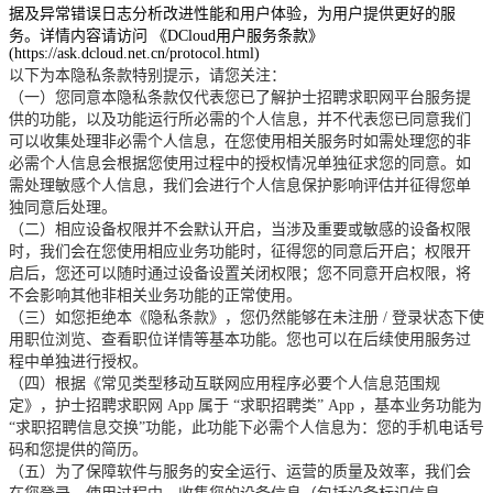
据及异常错误日志分析改进性能和用户体验，为用户提供更好的服
务。详情内容请访问
《DCloud用户服务条款》
(https://ask.dcloud.net.cn/protocol.html)
以下为本隐私条款特别提示，请您关注：
（一）您同意本隐私条款仅代表您已了解护士招聘求职网平台服务提
供的功能，以及功能运行所必需的个人信息，并不代表您已同意我们
可以收集处理非必需个人信息，在您使用相关服务时如需处理您的非
必需个人信息会根据您使用过程中的授权情况单独征求您的同意。如
需处理敏感个人信息，我们会进行个人信息保护影响评估并征得您单
独同意后处理。
（二）相应设备权限并不会默认开启，当涉及重要或敏感的设备权限
时，我们会在您使用相应业务功能时，征得您的同意后开启；权限开
启后，您还可以随时通过设备设置关闭权限；您不同意开启权限，将
不会影响其他非相关业务功能的正常使用。
（三）如您拒绝本《隐私条款》，您仍然能够在未注册
/
登录状态下使
用职位浏览、查看职位详情等基本功能。您也可以在后续使用服务过
程中单独进行授权。
（四）根据《常见类型移动互联网应用程序必要个人信息范围规
定》，护士招聘求职网
App
属于
“求职招聘类”
App
，基本业务功能为
“求职招聘信息交换”功能，此功能下必需个人信息为：您的手机电话号
码和您提供的简历。
（五）为了保障软件与服务的安全运行、运营的质量及效率，我们会