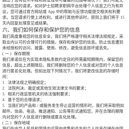
超出了现有技术手段和商业成本可覆盖的范围等情况下，我们可能无
法响应您的请求。如对护士招聘求职网平台处理个人信息之行为有异
议，您可通过官方网站或
App
中的帮助与反馈功能提交相关权利要
求。当您请求行使上述权利，或进行其他申诉时，原则上我们将于
15
天内回复处理意见或结果。
六、我们如何保存和保护您的信息
我们高度重视您的信息安全，我们将严格遵守相关法律法规规定，采
取业内认可的合理可行的措施，保存和保护您的信息。防止信息遭到
未经授权的访问、披露、使用、修改，避免信息损坏或丢失。
(
一
)
保存期限
我们承诺仅在为实现本隐私条款约定目的所需最短期限内，保留您的
信息，超出上述期限后，我们将删除您的个人信息或对您的个人信息
进行匿名化处理。但如出现下列情况下，我们将更改信息的存储时
间：
1.
法律法规之明确规定；
2.
法院判决、裁定或其他生效法律文书的要求；
3.
相关行政监管机关的依法强制要求；
4.
基于您的合理请求；
5.
当我们的产品和
/
或服务发生停止运营的情形时，我们将采取例如
邮件、信函、电话、推送通知、公告等形式通知您，并在合理的期限
内对您的个人信息进行删除或匿名化处理。
(
二
)
保存地域
我们在中华人民共和国境内运营中收集和产生的个人信息存储在中国