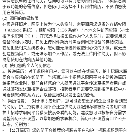
查看您投递的在线简历，也同时可以看到您的附件简历。此类信息属
于该功能的必需信息，但您仍可以选择不上传附件简历，不影响您使
用在线简历。
(2)
调用的敏感权限
在您选择照片、图像上传为个人头像时，需要调用您设备的存储权限
（
Android
系统）
/
相册权限（
iOS
系统）
/
本地文件访问权限（护士
招聘求职网
PC
）；在您选择拍摄图像作为个人头像时，需要调用您
设备的相机权限；在您上传附件简历时需要调用您设备的存储权限。
若您拒绝相关系统权限，您可能无法选择或使用心仪的头像，或无法
创建视频简介，或无法添加个人作品，或无法上传附件简历，但不影
响您使用在线简历其他功能。
(3)
使用您的个人简历信息
a.
投递简历：对于求职者用户，您可以完善在线简历，护士招聘求职
网会收集您的在线简历。当您通过护士招聘求职网平台主动投递简历
给招聘企业时，我们会将您的个人简历通过平台传递至招聘者用户或
通过邮箱发送至招聘企业邮箱，招聘者用户需要登录到招聘系统中方
可看到您的联系方式，以便直接对您发出面试邀请。
b.
简历设置：
对于求职者用户，您可能希望更多的企业能够看到您
的简历，护士招聘求职网平台还提供简历匹配推荐和被招聘者用户和
护士招聘求职网平台猎头搜索查看的功能，建议您可以根据自身需求
调整简历公开设置，以增加您的求职机会。简历公开设置有四个公开
状态，分别为：
•
【公开简历】您的简历会推荐给招聘者用户和护士招聘求职网平台