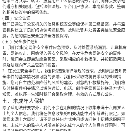
他第三方共享、转让、披露用户个人信息的情形，我们同样会要求他
们遵守相关规则，包括法律法规、平台用户协议、本隐私条款、签署
的相关协议中的保密条款。
(
四
)
安全认证
我们已通过了公安机关的信息系统安全等级保护第三级备案，并与监
管机构建立了良好的协调沟通机制，及时抵御并处置各类信息安全威
胁，为您的信息安全提供全方位保障。
(
五
)
安全事件通知
1.
我们会制定网络安全事件应急预案，及时处置系统漏洞、计算机病
毒、网络攻击、网络侵入等安全风险，在发生危害网络安全的事件
时，我们会立即启动应急预案，采取相应的补救措施，并按照适用法
律及法规向有关主管部门报告。
2.
在发生安全事件后，我们将按照法律法规的要求，及时向您告知安
全事件的基本情况和可能的影响、我们已采取或将要采取的处理措
施、您可自主防范和降低的风险的建议、对您的补救措施等。我们将
及时将事件相关情况以短信通知、电话、邮件等您预留的联系方式告
知您，难以逐一告知时我们会采取合理、有效的方式发布公告。
七、未成年人保护
除了适用法律要求外，我们不会在明知的情况下收集未满十六周岁人
士的个人信息。我们将在信息收集的相关功能中对年龄进行限定，如
果您未满十六周岁，请不要以任何方式使用或访问护士招聘求职网平
台。未成年人的监护人对所监护的未成年人的个人信息有疑问时，可