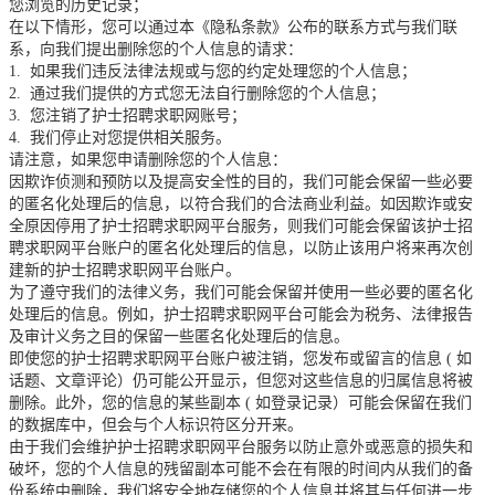
您浏览的历史记录；
在以下情形，您可以通过本《隐私条款》公布的联系方式与我们联
系，向我们提出删除您的个人信息的请求：
1.
如果我们违反法律法规或与您的约定处理您的个人信息；
2.
通过我们提供的方式您无法自行删除您的个人信息；
3.
您注销了护士招聘求职网账号；
4.
我们停止对您提供相关服务。
请注意，如果您申请删除您的个人信息：
因欺诈侦测和预防以及提高安全性的目的，我们可能会保留一些必要
的匿名化处理后的信息，以符合我们的合法商业利益。如因欺诈或安
全原因停用了护士招聘求职网平台服务，则我们可能会保留该护士招
聘求职网平台账户的匿名化处理后的信息，以防止该用户将来再次创
建新的护士招聘求职网平台账户。
为了遵守我们的法律义务，我们可能会保留并使用一些必要的匿名化
处理后的信息。例如，护士招聘求职网平台可能会为税务、法律报告
及审计义务之目的保留一些匿名化处理后的信息。
即使您的护士招聘求职网平台账户被注销，您发布或留言的信息
(
如
话题、文章评论）仍可能公开显示，但您对这些信息的归属信息将被
删除。此外，您的信息的某些副本
(
如登录记录）可能会保留在我们
的数据库中，但会与个人标识符区分开来。
由于我们会维护护士招聘求职网平台服务以防止意外或恶意的损失和
破坏，您的个人信息的残留副本可能不会在有限的时间内从我们的备
份系统中删除，我们将安全地存储您的个人信息并将其与任何进一步