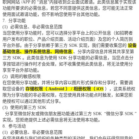
职网网站
/APP
的
“消息”内接收到企业面试邀请。此类信息属于实现该
功能所要求的必需信息，若您不同意提供这类信息，您可能无法正常
使用面试邀请功能，但不影响您使用平台其他功能。
7.
分享功能
(1)
必需信息、非必需信息范围
当您使用分享功能时，您可以选择分享平台上的公开信息（如招聘者
用户发布的职位、产品介绍页面、活动介绍页面）及您的个人简历到
平台外部。由于分享依赖于第三方
SDK
实现，我们需要收集您的
设备
基础信息、操作系统信息、网络信息
、分享内容信息并将其共享至第
三方
SDK
。此类信息为使用
SDK
分享功能的必需信息，当您点击分
享按钮进行操作时才会处理，如不收集使用此类信息，将无法使用分
享至平台外部功能。
(2)
调用的敏感权限
在您使用分享功能，并将分享内容以图片形式保存和分享时，需要调
取您设备的
存储权限（
Android
）
/
相册权限（
iOS
），这类系统权
限为分享功能的非必需权限，在您使用具体功能点时触发，如果您拒
绝授权可以通过其他形式分享。
(3)
使用的第三方
SDK
分享至微信好友或微信朋友圈功能通过第三方
SDK
“微信分享
SDK
”
实现。您拒绝提供上述必需信息将无法使用本功能。
8.
参与活动
(1)
必要信息、非必要信息范围
在您选择参与我们组织的各种类型的活动时，我们会在征得您同意的