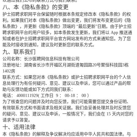
以通过我们公布的联系方式与我们联系。
八、本《隐私条款》的变更
护士招聘求职网平台保留随时根据本条规定修改本《隐私条款》的权
利。如果我们对本《隐私条款》做出变更，我们将发布变更后的《隐
私条款》，并更新《隐私条款》顶端的
“最后更新”日期。由于护士招
聘求职网平台的用户较多，如本条款发生更新，我们将以
App
推送通
知或者在护士招聘求职网平台官方网站发布的方式来通知您。为了您
能及时接收到通知，建议及时更新您的联系方式。
九、联系我们
公司名称：长沙医聘网信息科技有限公司
注册地址：湖南省长沙市开福区月湖街道匍园路20号聚恒科技园3栋
1402房
联系方式：如果您对本《隐私条款》或护士招聘求职网平台的个人信
息处理行为有任何疑问、意见、建议以及申诉，您可以通过产品的帮
助与反馈功能或如下方式同我们联系：
电话：
4000111929(
工作日
9
：
00-18
：
00
）
为了核查您的问题并及时向您反馈，我们可能需要您提交身份证明、
有效联系方式和书面请求及相关证据。我们会妥善处理并及时反馈您
的疑问、意见、建议以及申诉，一般情况下，我们会在
15
天内对您的
请求予以答复。
十、适用法律
本《隐私条款》的解释及争议解决均应适用中华人民共和国法律。与