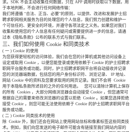
求。SDK 不会主动收集任何数据，只在 APP 调用时获取以下数据，用
于本地判断，不会进行任何网络传输：
我们将遵循
“合法、正当、必要”的原则，以提供、改进和发展护士招
聘求职网相关服务为目的处理您的个人信息，我们努力创建和维护一
个可信任的、更安全的环境，并遵守各项法定之义务。如果您对我们
收集和使用您的个人信息有任何疑问或需要提供进一步的信息，请通
过本《隐私条款》公布的联系方式与我们联系。
三、我们如何使用
Cookie
和同类技术
(
一
) Cookie
的使用
为您获得更轻松的访问体验，我们会在您的计算机或其他访问设备上
设定或取用
Cookie
，以便您能登录或使用依赖于
Cookie
的护士招聘求
职网平台服务或功能。同时，护士招聘求职网平台将自动接收并记录
您的浏览器端数据，包括您的用户身份标识符、浏览记录、
IP
地址、
网站
Cookie
中的资料及您要求取用的网页记录。我们不会将
Cookie
用于本隐私条款所述目的之外的任何用途。
您可以清除计算机上保存
的所有
Cookies
，大部分网络浏览器会自动接受
Cookie
，但您通常可
根据自己的需要来修改浏览器的设置以拒绝
Cookie
。如果您选择拒绝
接受
Cookie
，则您可能无法使用依赖于
Cookie
的护士招聘求职网平台
服务或功能。
(
二
) Cookie
同类技术的使用
除
Cookie
外，我们还会在网站上使用网站信标和像素标签这些同类技
术。例如，我们向您发送的电子邮件可能含有链接至我们网站内容的