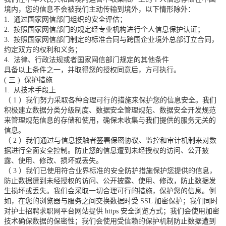
境内，您的信息不会被我们主动传输到境外，以下情形除外：
1.
通过国家网信部门组织的安全评估；
2.
按照国家网信部门的规定经专业机构进行个人信息保护认证；
3.
按照国家网信部门制定的标准合同与跨国企业境外总部订立合同，
约定双方的权利和义务；
4.
法律、行政法规或者国家网信部门规定的其他条件
具备以上条件之一，并取得您的授权同意后，方可执行。
(
三
)
保护措施
1.
从技术手段上
（
1
）我们努力采取各种合理可行的措施来保护您的信息安全。我们
积极建立数据分类分级制度、数据安全管理规范、数据安全开发规范
来管理规范信息的存储和使用，确保未收集与我们提供的服务无关的
信息。
（
2
）我们通过与信息接触者签署保密协议、监控和审计机制来对数
据进行全面安全控制。防止您的信息遭到未经授权的访问、公开披
露、使用、修改、损坏或丢失。
（
3
）我们已使用符合业界标准的安全防护措施保护您提供的信息，
防止数据遭到未经授权的访问、公开披露、使用、修改，防止数据发
生损坏或丢失。我们会采取一切合理可行的措施，保护您的信息。例
如，在您的浏览器与服务之间交换数据时受
SSL
加密保护；我们同时
对护士招聘求职网平台网站提供
https
安全浏览方式；我们会使用加密
技术确保数据的保密性；我们会使用受信赖的保护机制防止数据遭到