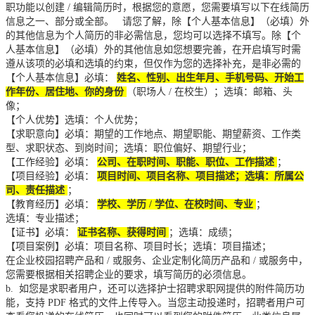
职功能以创建
/
编辑简历时，根据您的意愿，您需要填写以下在线简历
信息之一、部分或全部。
请您了解，除【个人基本信息】（必填）外
的其他信息为个人简历的非必需信息，您均可以选择不填写。除【个
人基本信息】（必填）外的其他信息如您想要完善，在开启填写时需
遵从该项的必填和选填的约束，但仅作为您的选择补充，是非必需的
【个人基本信息】必填：
姓名、性别、出生年月、手机号码、开始工
作年份、居住地、你的身份
（职场人
/
在校生）；选填：邮箱、头
像；
【个人优势】选填：个人优势；
【求职意向】必填：期望的工作地点、期望职能、期望薪资、工作类
型、求职状态、到岗时间；选填：职位偏好、期望行业；
【工作经验】必填：
公司、在职时间、职能、职位、工作描述
；
【项目经验】必填：
项目时间、项目名称、项目描述；选填：所属公
司、责任描述
；
【教育经历】必填：
学校、学历
/
学位、在校时间、专业
；
选填：专业描述；
【证书】必填：
证书名称、获得时间
；选填：成绩；
【项目案例】必填：项目名称、项目时长；选填：项目描述；
在企业校园招聘产品和
/
或服务、企业定制化简历产品和
/
或服务中，
您需要根据相关招聘企业的要求，填写简历的必须信息。
b.
如您是求职者用户，还可以选择护士招聘求职网提供的附件简历功
能，支持
PDF
格式的文件上传导入。当您主动投递时，招聘者用户可