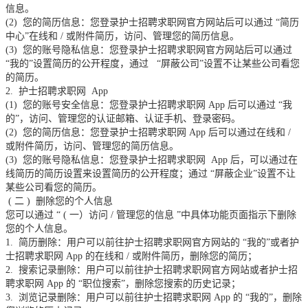
信息。
(2)
您的简历信息：您登录护士招聘求职网官方网站后可以通过
“简历
中心”在线和
/
或附件简历，访问、管理您的简历信息。
(3)
您的账号隐私信息：您登录护士招聘求职网官方网站后可以通过
“我的”设置简历的公开程度，通过
“屏蔽公司”设置不让某些公司看您
的简历。
2.
护士招聘求职网
App
(1)
您的账号安全信息：您登录护士招聘求职网
App
后可以通过
“我
的”，访问、管理您的认证邮箱、认证手机、登录密码。
(2)
您的简历信息：您登录护士招聘求职网
App
后可以通过在线和
/
或附件简历，访问、管理您的简历信息。
(3)
您的账号隐私信息：您登录护士招聘求职网
App
后，可以通过在
线简历的简历设置来设置简历的公开程度；通过
“屏蔽企业”设置不让
某些公司看您的简历。
(
二
)
删除您的个人信息
您可以通过
“
(
一）访问
/
管理您的信息
”中具体功能页面指示下删除
您的个人信息。
1.
简历删除：用户可以前往护士招聘求职网官方网站的
“我的”或者护
士招聘求职网
App
的在线和
/
或附件简历，删除您的简历；
2.
搜索记录删除：用户可以前往护士招聘求职网官方网站或者护士招
聘求职网
App
的
“职位搜索”，删除您搜索的历史记录；
3.
浏览记录删除：用户可以前往护士招聘求职网
App
的
“我的”，删除