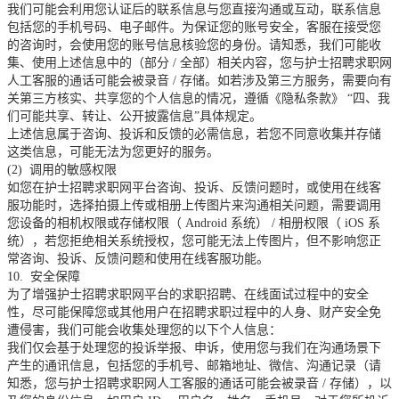
我们可能会利用您认证后的联系信息与您直接沟通或互动，联系信息
包括您的手机号码、电子邮件。为保证您的账号安全，客服在接受您
的咨询时，会使用您的账号信息核验您的身份。请知悉，我们可能收
集、使用上述信息中的（部分
/
全部）相关内容，您与护士招聘求职网
人工客服的通话可能会被录音
/
存储。如若涉及第三方服务，需要向有
关第三方核实、共享您的个人信息的情况，遵循《隐私条款》
“四、我
们可能共享、转让、公开披露信息”具体规定。
上述信息属于咨询、投诉和反馈的必需信息，若您不同意收集并存储
这类信息，可能无法为您更好的服务。
(2)
调用的敏感权限
如您在护士招聘求职网平台咨询、投诉、反馈问题时，或使用在线客
服功能时，选择拍摄上传或相册上传图片来沟通相关问题，需要调用
您设备的相机权限或存储权限（
Android
系统）
/
相册权限（
iOS
系
统），若您拒绝相关系统授权，您可能无法上传图片，但不影响您正
常咨询、投诉、反馈问题和使用在线客服功能。
10.
安全保障
为了增强护士招聘求职网平台的求职招聘、在线面试过程中的安全
性，尽可能保障您或其他用户在招聘求职过程中的人身、财产安全免
遭侵害，我们可能会收集处理您的以下个人信息：
我们仅会基于处理您的投诉举报、申诉，使用您与我们在沟通场景下
产生的通讯信息，包括您的手机号、邮箱地址、微信、沟通记录（请
知悉，您与护士招聘求职网人工客服的通话可能会被录音
/
存储），以