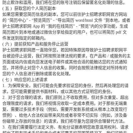
防止欺诈和滥用，我们将在您的账号注销后保留匿名化处理的信息。
(
五
)
获取您的个人简历副本
如果您需要您简历信息的副本，您可以前往护士招聘求职网官方网站
的
“简历中心”
-
“预览简历”
-
“导出简历
word/html
文件
”到本地，或者
护士招聘求职网
App
的
“我的在线简历”
-
“预览”内的分享功能，生成
简历图片到本地或通过微信分享给指定的用户，也可以将简历
pdf
文
件发送到指定的邮箱内。
(
六
)
提前获知产品和服务停止运营
护士招聘求职网愿一直陪伴您，若因特殊原因导致护士招聘求职网平
台被迫停止运营，我们将按照法律法规的要求，在产品和
/
或服务的主
页面或站内信或向您发送电子邮件或其他合适的能触达您的方式通知
您，并将停止对您个人信息的收集，同时会按照法律规定对所持有的
您的个人信息进行删除或匿名化处理。
(
七
)
响应您的上述请求
1.
为保障安全，我们可能会先要求验证您的身份，然后再处理您的请
求，您可能需要提供书面材料，或以其他方式证明您的身份。
2.
对于您合理的请求，我们原则上不收取费用，但对多次重复、超出
合理限度的请求，我们将视情况收取一定成本费用。对于那些无端重
复、需要过多技术手段（例如，需要开发新系统或从根本上改变现行
惯例）、给他人合法权益带来风险或者非常不切实际（例如，涉及备
份磁带上存放的信息）的请求，我们将尽量为您提供合理替代方法。
3.
在我们需要履行法定义务、有充分证据表明您故意滥用权利、请求