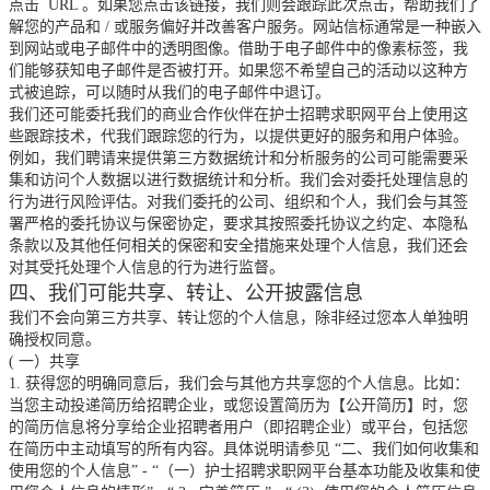
点击
URL
。如果您点击该链接，我们则会跟踪此次点击，帮助我们了
解您的产品和
/
或服务偏好并改善客户服务。网站信标通常是一种嵌入
到网站或电子邮件中的透明图像。借助于电子邮件中的像素标签，我
们能够获知电子邮件是否被打开。如果您不希望自己的活动以这种方
式被追踪，可以随时从我们的电子邮件中退订。
我们还可能委托我们的商业合作伙伴在护士招聘求职网平台上使用这
些跟踪技术，代我们跟踪您的行为，以提供更好的服务和用户体验。
例如，我们聘请来提供第三方数据统计和分析服务的公司可能需要采
集和访问个人数据以进行数据统计和分析。我们会对委托处理信息的
行为进行风险评估。对我们委托的公司、组织和个人，我们会与其签
署严格的委托协议与保密协定，要求其按照委托协议之约定、本隐私
条款以及其他任何相关的保密和安全措施来处理个人信息，我们还会
对其受托处理个人信息的行为进行监督。
四、我们可能共享、转让、公开披露信息
我们不会向第三方共享、转让您的个人信息，除非经过您本人单独明
确授权同意。
(
一）共享
1.
获得您的明确同意后，我们会与其他方共享您的个人信息。比如：
当您主动投递简历给招聘企业，或您设置简历为【公开简历】时，您
的简历信息将分享给企业招聘者用户（即招聘企业）或平台，包括您
在简历中主动填写的所有内容。具体说明请参见
“二、我们如何收集和
使用您的个人信息”
-
“（一）护士招聘求职网平台基本功能及收集和使