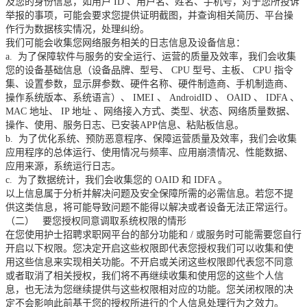
及您的身份信息，如用户
ID
、用户名、姓名、手机号，对于您所投诉
举报的事项，可能会要求您提供证明截图，并查询相关简历、平台操
作行为数据核实情况，处理纠纷。
我们可能会收集您网络服务相关的日志信息及设备信息：
a.
为了保障软件与服务的安全运行、运营的质量及效率，我们会收集
您的设备基础信息（设备品牌、型号、
CPU
型号、主板、
CPU
指令
集、设置参数，显示屏参数、硬件名称、硬件制造商、手机制造商、
操作系统版本、系统语言）、
IMEI
、
AndroidID
、
OAID
、
IDFA
、
MAC
地址、
IP
地址
、网络接入方式、类型、状态、网络质量数据、
操作、使用、服务日志、已安装APP信息、粘贴板信息。
b.
为了优化系统、预防恶意程序、保障运营质量及效率，我们会收集
应用程序的总体运行、使用情况与频率、应用崩溃情况、性能数据、
应用来源，系统运行日志。
c.
为了数据统计，我们会收集您的
OAID
和
IDFA
。
以上信息属于分析并解决问题及安全保障所需的必需信息。若您不提
供这类信息，将可能导致问题不能得以解决或者设备无法正常运行。
（二）
要您授权同意调取系统权限的情形
在您使用护士招聘求职网平台的部分功能和
/
或服务时可能需要您自行
开启以下权限。您决定开启这些权限即代表您授权我们可以收集和使
用这些信息来实现相关功能。不开启或关闭这些权限即代表您不同意
或者取消了相关授权，我们将不再继续收集和使用您的这些个人信
息，也无法为您继续提供与这些权限相对应的功能。您关闭权限的决
定不会影响此前基于您的授权所进行的个人信息处理行为之效力。